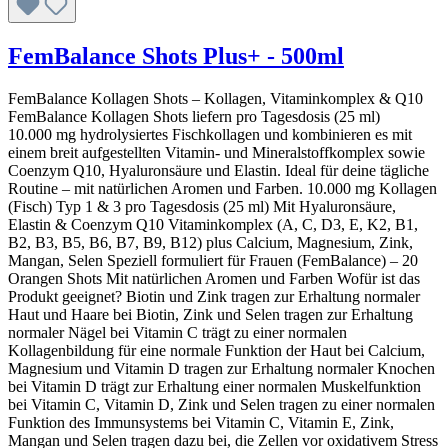
FemBalance Shots Plus+ - 500ml
FemBalance Kollagen Shots – Kollagen, Vitaminkomplex & Q10
FemBalance Kollagen Shots liefern pro Tagesdosis (25 ml)
10.000 mg hydrolysiertes Fischkollagen und kombinieren es mit
einem breit aufgestellten Vitamin- und Mineralstoffkomplex sowie
Coenzym Q10, Hyaluronsäure und Elastin. Ideal für deine tägliche
Routine – mit natürlichen Aromen und Farben. 10.000 mg Kollagen
(Fisch) Typ 1 & 3 pro Tagesdosis (25 ml) Mit Hyaluronsäure,
Elastin & Coenzym Q10 Vitaminkomplex (A, C, D3, E, K2, B1,
B2, B3, B5, B6, B7, B9, B12) plus Calcium, Magnesium, Zink,
Mangan, Selen Speziell formuliert für Frauen (FemBalance) – 20
Orangen Shots Mit natürlichen Aromen und Farben Wofür ist das
Produkt geeignet? Biotin und Zink tragen zur Erhaltung normaler
Haut und Haare bei Biotin, Zink und Selen tragen zur Erhaltung
normaler Nägel bei Vitamin C trägt zu einer normalen
Kollagenbildung für eine normale Funktion der Haut bei Calcium,
Magnesium und Vitamin D tragen zur Erhaltung normaler Knochen
bei Vitamin D trägt zur Erhaltung einer normalen Muskelfunktion
bei Vitamin C, Vitamin D, Zink und Selen tragen zu einer normalen
Funktion des Immunsystems bei Vitamin C, Vitamin E, Zink,
Mangan und Selen tragen dazu bei, die Zellen vor oxidativem Stress