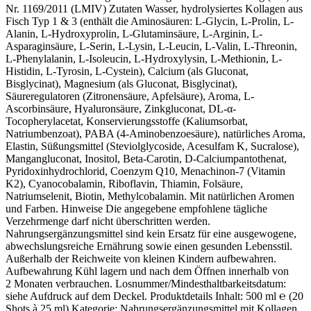
Nr. 1169/2011 (LMIV) Zutaten Wasser, hydrolysiertes Kollagen aus
Fisch Typ 1 & 3 (enthält die Aminosäuren: L-Glycin, L-Prolin, L-
Alanin, L-Hydroxyprolin, L-Glutaminsäure, L-Arginin, L-
Asparaginsäure, L-Serin, L-Lysin, L-Leucin, L-Valin, L-Threonin,
L-Phenylalanin, L-Isoleucin, L-Hydroxylysin, L-Methionin, L-
Histidin, L-Tyrosin, L-Cystein), Calcium (als Gluconat,
Bisglycinat), Magnesium (als Gluconat, Bisglycinat),
Säureregulatoren (Zitronensäure, Apfelsäure), Aroma, L-
Ascorbinsäure, Hyaluronsäure, Zinkgluconat, DL-α-
Tocopherylacetat, Konservierungsstoffe (Kaliumsorbat,
Natriumbenzoat), PABA (4-Aminobenzoesäure), natürliches Aroma,
Elastin, Süßungsmittel (Steviolglycoside, Acesulfam K, Sucralose),
Mangangluconat, Inositol, Beta-Carotin, D-Calciumpantothenat,
Pyridoxinhydrochlorid, Coenzym Q10, Menachinon-7 (Vitamin
K2), Cyanocobalamin, Riboflavin, Thiamin, Folsäure,
Natriumselenit, Biotin, Methylcobalamin. Mit natürlichen Aromen
und Farben. Hinweise Die angegebene empfohlene tägliche
Verzehrmenge darf nicht überschritten werden.
Nahrungsergänzungsmittel sind kein Ersatz für eine ausgewogene,
abwechslungsreiche Ernährung sowie einen gesunden Lebensstil.
Außerhalb der Reichweite von kleinen Kindern aufbewahren.
Aufbewahrung Kühl lagern und nach dem Öffnen innerhalb von
2 Monaten verbrauchen. Losnummer/Mindesthaltbarkeitsdatum:
siehe Aufdruck auf dem Deckel. Produktdetails Inhalt: 500 ml ℮ (20
Shots à 25 ml) Kategorie: Nahrungsergänzungsmittel mit Kollagen,