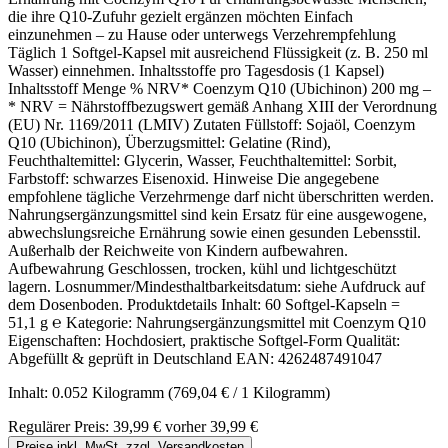
die ihre Q10-Zufuhr gezielt ergänzen möchten Einfach
einzunehmen – zu Hause oder unterwegs Verzehrempfehlung
Täglich 1 Softgel-Kapsel mit ausreichend Flüssigkeit (z. B. 250 ml
Wasser) einnehmen. Inhaltsstoffe pro Tagesdosis (1 Kapsel)
Inhaltsstoff Menge % NRV* Coenzym Q10 (Ubichinon) 200 mg –
* NRV = Nährstoffbezugswert gemäß Anhang XIII der Verordnung
(EU) Nr. 1169/2011 (LMIV) Zutaten Füllstoff: Sojaöl, Coenzym
Q10 (Ubichinon), Überzugsmittel: Gelatine (Rind),
Feuchthaltemittel: Glycerin, Wasser, Feuchthaltemittel: Sorbit,
Farbstoff: schwarzes Eisenoxid. Hinweise Die angegebene
empfohlene tägliche Verzehrmenge darf nicht überschritten werden.
Nahrungsergänzungsmittel sind kein Ersatz für eine ausgewogene,
abwechslungsreiche Ernährung sowie einen gesunden Lebensstil.
Außerhalb der Reichweite von Kindern aufbewahren.
Aufbewahrung Geschlossen, trocken, kühl und lichtgeschützt
lagern. Losnummer/Mindesthaltbarkeitsdatum: siehe Aufdruck auf
dem Dosenboden. Produktdetails Inhalt: 60 Softgel-Kapseln =
51,1 g ℮ Kategorie: Nahrungsergänzungsmittel mit Coenzym Q10
Eigenschaften: Hochdosiert, praktische Softgel-Form Qualität:
Abgefüllt & geprüft in Deutschland EAN: 4262487491047
Inhalt:
0.052 Kilogramm
(769,04 € / 1 Kilogramm)
Regulärer Preis:
39,99 €
vorher 39,99 €
Preise inkl. MwSt. zzgl. Versandkosten