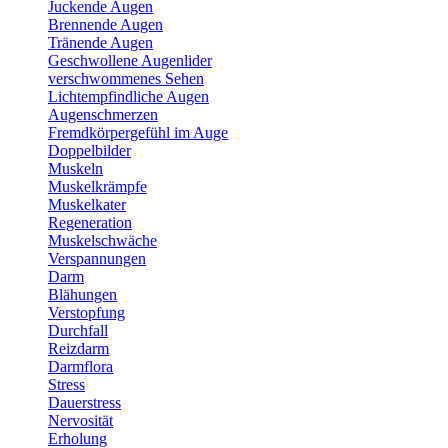
Juckende Augen
Brennende Augen
Tränende Augen
Geschwollene Augenlider
verschwommenes Sehen
Lichtempfindliche Augen
Augenschmerzen
Fremdkörpergefühl im Auge
Doppelbilder
Muskeln
Muskelkrämpfe
Muskelkater
Regeneration
Muskelschwäche
Verspannungen
Darm
Blähungen
Verstopfung
Durchfall
Reizdarm
Darmflora
Stress
Dauerstress
Nervosität
Erholung