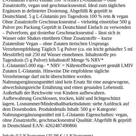
Zusatzstoffe, vegan und geschmacksneutral. Ideal zum täglichen
Ergänzen in definierter Dosierung. Abgefüllt & geprüft in
Deutschland. 5 g L‑Glutamin pro Tagesdosis 100 % rein & vegan
Ohne Zusatzstoffe Geschmacksneutral – vielseitig einsetzbar 500 g
Pulver pro Packung Geprüft in Deutschland Einfach zu verwenden
– Pulverform, gut dosierbar Geschmacksneutral – lässt sich in
Wasser oder Shakes einrühren Ohne Zusatzstoffe – kurze
Zutatenliste Vegan – ohne Zutaten tierischen Ursprungs
Verzehrempfehlung Täglich 5 g Pulver (ca. ein leicht gehäufter 5 ml
Messlöffel) mit 250 ml Wasser einnehmen. Inhaltsstoffe pro
Tagesdosis (5 g Pulver) Inhaltsstoff Menge % NRV*
L‑Glutamin5.000 mg– * NRV = Nährstoffbezugswert gemäß LMIV
Zutaten L‑Glutamin. Hinweise Die empfohlene tägliche
Verzehrmenge darf nicht überschritten werden.
Nahrungsergänzungsmittel sind kein Ersatz für eine ausgewogene,
abwechslungsreiche Ernährung und einen gesunden Lebensstil.
Außerhalb der Reichweite von Kindern aufbewahren.
Aufbewahrung Geschlossen, trocken, kühl und lichtgeschützt
lagern. Losnummer/Mindesthaltbarkeitsdatum: siehe Aufdruck auf
dem Dosenboden. Produktdetails Inhalt: 500 g ℮ Kategorie:
Nahrungsergänzungsmittel mit L‑Glutamin Eigenschaften: vegan,
ohne Zusatzstoffe, geschmacksneutral Qualität: Abgefüllt & geprüft
in Deutschland EAN: 4262487490866
Inhalt:
0.5 Kilogramm
(35,98 € / 1 Kilogramm)