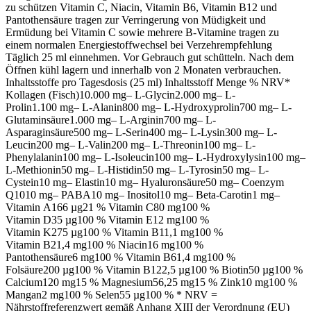
zu schützen Vitamin C, Niacin, Vitamin B6, Vitamin B12 und
Pantothensäure tragen zur Verringerung von Müdigkeit und
Ermüdung bei Vitamin C sowie mehrere B‑Vitamine tragen zu
einem normalen Energiestoffwechsel bei Verzehrempfehlung
Täglich 25 ml einnehmen. Vor Gebrauch gut schütteln. Nach dem
Öffnen kühl lagern und innerhalb von 2 Monaten verbrauchen.
Inhaltsstoffe pro Tagesdosis (25 ml) Inhaltsstoff Menge % NRV*
Kollagen (Fisch)10.000 mg– L-Glycin2.000 mg– L-
Prolin1.100 mg– L-Alanin800 mg– L-Hydroxyprolin700 mg– L-
Glutaminsäure1.000 mg– L-Arginin700 mg– L-
Asparaginsäure500 mg– L-Serin400 mg– L-Lysin300 mg– L-
Leucin200 mg– L-Valin200 mg– L-Threonin100 mg– L-
Phenylalanin100 mg– L-Isoleucin100 mg– L-Hydroxylysin100 mg–
L-Methionin50 mg– L-Histidin50 mg– L-Tyrosin50 mg– L-
Cystein10 mg– Elastin10 mg– Hyaluronsäure50 mg– Coenzym
Q1010 mg– PABA10 mg– Inositol10 mg– Beta-Carotin1 mg–
Vitamin A166 µg21 % Vitamin C80 mg100 %
Vitamin D35 µg100 % Vitamin E12 mg100 %
Vitamin K275 µg100 % Vitamin B11,1 mg100 %
Vitamin B21,4 mg100 % Niacin16 mg100 %
Pantothensäure6 mg100 % Vitamin B61,4 mg100 %
Folsäure200 µg100 % Vitamin B122,5 µg100 % Biotin50 µg100 %
Calcium120 mg15 % Magnesium56,25 mg15 % Zink10 mg100 %
Mangan2 mg100 % Selen55 µg100 % * NRV =
Nährstoffreferenzwert gemäß Anhang XIII der Verordnung (EU)