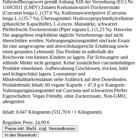
Nährstoffbezugswert gemäß Anhang XIII der Verordnung (EU) Nr.
1169/2011 (LMIV) Zutaten Kurkumawurzel-Trockenextrakt
(Curcuma longa L.) (37,6 %), Kurkumawurzelpulver (Curcuma
longa L.) (35,7 %), Überzugsmittel: Hydroxypropylmethylcellulose
(pflanzliche Kapselhülle), L-Leucin, Maisstärke, schwarzer
Pfefferfrucht-Trockenextrakt (Piper nigrum L.) (1,25 %). Hinweise
Die angegebene empfohlene tägliche Verzehrmenge darf nicht
überschritten werden. Nahrungsergänzungsmittel sind kein Ersatz
für eine ausgewogene und abwechslungsreiche Ernährung sowie
einen gesunden Lebensstil. Das Produkt ist außerhalb der
Reichweite von kleinen Kindern zu lagern. Für Schwangere und
stillende Mütter nicht geeignet. Keine zusätzlichen curcuminhaltigen
Produkte einnehmen. Aufbewahrung Geschlossen, trocken, kühl
und lichtgeschützt lagern. Losnummer und
Mindesthaltbarkeitsdatum siehe Aufdruck auf dem Dosenboden.
Produktdetails Inhalt: 60 vegane Kapseln = 47,9 g ℮ Kategorie:
Nahrungsergänzungsmittel mit Curcuma und schwarzem Pfeffer
Eigenschaften: Vegan Friendly, ohne Zuckerzusatz, Non-GMO,
allergenfrei
Inhalt:
0.047 Kilogramm
(531,70 € / 1 Kilogramm)
Regulärer Preis:
24,99 €
Preise inkl. MwSt. zzgl. Versandkosten
In den Warenkorb