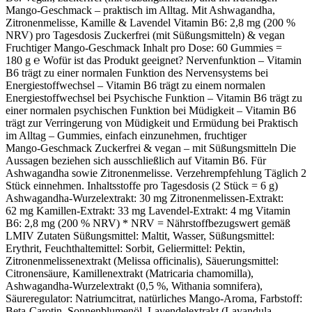
Mango‑Geschmack – praktisch im Alltag. Mit Ashwagandha,
Zitronenmelisse, Kamille & Lavendel Vitamin B6: 2,8 mg (200 %
NRV) pro Tagesdosis Zuckerfrei (mit Süßungsmitteln) & vegan
Fruchtiger Mango‑Geschmack Inhalt pro Dose: 60 Gummies =
180 g ℮ Wofür ist das Produkt geeignet? Nervenfunktion – Vitamin
B6 trägt zu einer normalen Funktion des Nervensystems bei
Energiestoffwechsel – Vitamin B6 trägt zu einem normalen
Energiestoffwechsel bei Psychische Funktion – Vitamin B6 trägt zu
einer normalen psychischen Funktion bei Müdigkeit – Vitamin B6
trägt zur Verringerung von Müdigkeit und Ermüdung bei Praktisch
im Alltag – Gummies, einfach einzunehmen, fruchtiger
Mango‑Geschmack Zuckerfrei & vegan – mit Süßungsmitteln Die
Aussagen beziehen sich ausschließlich auf Vitamin B6. Für
Ashwagandha sowie Zitronenmelisse. Verzehrempfehlung Täglich 2
Stück einnehmen. Inhaltsstoffe pro Tagesdosis (2 Stück = 6 g)
Ashwagandha‑Wurzelextrakt: 30 mg Zitronenmelissen‑Extrakt:
62 mg Kamillen‑Extrakt: 33 mg Lavendel‑Extrakt: 4 mg Vitamin
B6: 2,8 mg (200 % NRV) * NRV = Nährstoffbezugswert gemäß
LMIV Zutaten Süßungsmittel: Maltit, Wasser, Süßungsmittel:
Erythrit, Feuchthaltemittel: Sorbit, Geliermittel: Pektin,
Zitronenmelissenextrakt (Melissa officinalis), Säuerungsmittel:
Citronensäure, Kamillenextrakt (Matricaria chamomilla),
Ashwagandha‑Wurzelextrakt (0,5 %, Withania somnifera),
Säureregulator: Natriumcitrat, natürliches Mango‑Aroma, Farbstoff:
Beta‑Carotin, Sonnenblumenöl, Lavendelextrakt (Lavandula