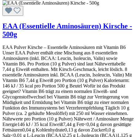
EAA (Essentielle Aminosäuren) Kirsche -
500g
EAA Pulver Kirsche – Essentielle Aminosäuren mit Vitamin B6
Unser EAA Pulver enthält eine Mischung aus 8 essentiellen
Aminosäuren (inkl. BCAA: Leucin, Isoleucin, Valin) sowie
Vitamin B6. Pro Portion (10 g Pulver) sind laut Nährwerttabelle
7,44 g Eiweiß enthalten. Mit Kirsch-Geschmack, leicht löslich. 8
essentielle Aminosäuren inkl. BCAA (Leucin, Isoleucin, Valin) Mit
Vitamin B6 7,44 g Eiweiß pro Portion (10 g Pulver) Kalorienarm:
146 kJ / 35 kcal pro Portion 500 g Beutel Wofür ist das Produkt
geeignet? Vitamin B6 trägt zu einem normalen Eiweiß- und
Glycogenstoffwechsel bei Vitamin B6 trägt zur Verringerung von
Müdigkeit und Ermüdung bei Vitamin B6 trägt zu einer normalen
Funktion des Immunsystems bei Verzehrempfehlung Täglich 10 g
Pulver (ca. 2 gehäufte Messlöffel) mit 250 ml Wasser einnehmen.
Nährwerte pro Portion (10 g Pulver) Nährwert / Aminosäure Menge
Energie146 kJ / 35 kcal Eiweiß7,44 g Fett<0,04 g davon gesättigte
Fettsäuren0,04 g Kohlenhydrate0,13 g davon Zucker0,0 g
Salz<0,01 g L-Leucin (BCAA)2,25 g L-Isoleucin (BCAA)1,125 g