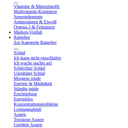
Vitamine & Mineralstoffe
Multivitamin-Komplexe
Spurenelemente
Aminosäuren & Eiweiß
Omega-3 & Fettsäuren
Marken-Vielfalt
Ratgeber
Zur Kategorie Ratgeber
Schlaf
Ich kann nicht einschlafen
Ich wache nachts auf
Schlechter Schlaf
Unruhiger Schlaf
Morgens müde
Energie & Müdigkeit
Ständig müde
Erschöpfung
Energielos
Konzentrationsprobleme
Leistungsabfall
Augen
Trockene Augen
Gerötete Augen