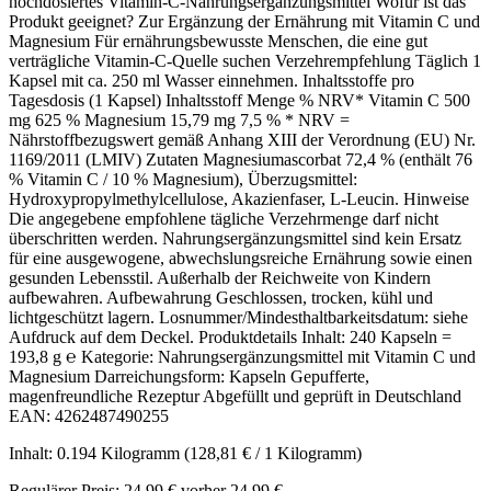
hochdosiertes Vitamin-C-Nahrungsergänzungsmittel Wofür ist das
Produkt geeignet? Zur Ergänzung der Ernährung mit Vitamin C und
Magnesium Für ernährungsbewusste Menschen, die eine gut
verträgliche Vitamin-C-Quelle suchen Verzehrempfehlung Täglich 1
Kapsel mit ca. 250 ml Wasser einnehmen. Inhaltsstoffe pro
Tagesdosis (1 Kapsel) Inhaltsstoff Menge % NRV* Vitamin C 500
mg 625 % Magnesium 15,79 mg 7,5 % * NRV =
Nährstoffbezugswert gemäß Anhang XIII der Verordnung (EU) Nr.
1169/2011 (LMIV) Zutaten Magnesiumascorbat 72,4 % (enthält 76
% Vitamin C / 10 % Magnesium), Überzugsmittel:
Hydroxypropylmethylcellulose, Akazienfaser, L-Leucin. Hinweise
Die angegebene empfohlene tägliche Verzehrmenge darf nicht
überschritten werden. Nahrungsergänzungsmittel sind kein Ersatz
für eine ausgewogene, abwechslungsreiche Ernährung sowie einen
gesunden Lebensstil. Außerhalb der Reichweite von Kindern
aufbewahren. Aufbewahrung Geschlossen, trocken, kühl und
lichtgeschützt lagern. Losnummer/Mindesthaltbarkeitsdatum: siehe
Aufdruck auf dem Deckel. Produktdetails Inhalt: 240 Kapseln =
193,8 g ℮ Kategorie: Nahrungsergänzungsmittel mit Vitamin C und
Magnesium Darreichungsform: Kapseln Gepufferte,
magenfreundliche Rezeptur Abgefüllt und geprüft in Deutschland
EAN: 4262487490255
Inhalt:
0.194 Kilogramm
(128,81 € / 1 Kilogramm)
Regulärer Preis:
24,99 €
vorher 24,99 €