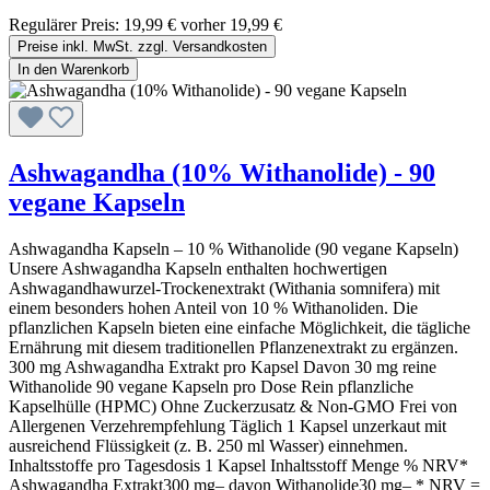
Regulärer Preis:
19,99 €
vorher 19,99 €
Preise inkl. MwSt. zzgl. Versandkosten
In den Warenkorb
Ashwagandha (10% Withanolide) - 90
vegane Kapseln
Ashwagandha Kapseln – 10 % Withanolide (90 vegane Kapseln)
Unsere Ashwagandha Kapseln enthalten hochwertigen
Ashwagandhawurzel-Trockenextrakt (Withania somnifera) mit
einem besonders hohen Anteil von 10 % Withanoliden. Die
pflanzlichen Kapseln bieten eine einfache Möglichkeit, die tägliche
Ernährung mit diesem traditionellen Pflanzenextrakt zu ergänzen.
300 mg Ashwagandha Extrakt pro Kapsel Davon 30 mg reine
Withanolide 90 vegane Kapseln pro Dose Rein pflanzliche
Kapselhülle (HPMC) Ohne Zuckerzusatz & Non-GMO Frei von
Allergenen Verzehrempfehlung Täglich 1 Kapsel unzerkaut mit
ausreichend Flüssigkeit (z. B. 250 ml Wasser) einnehmen.
Inhaltsstoffe pro Tagesdosis 1 Kapsel Inhaltsstoff Menge % NRV*
Ashwagandha Extrakt300 mg– davon Withanolide30 mg– * NRV =