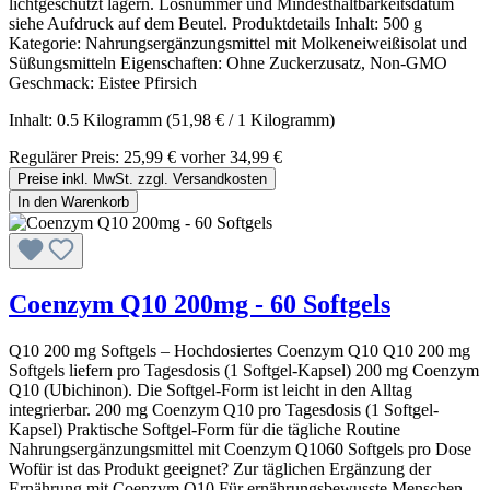
lichtgeschützt lagern. Losnummer und Mindesthaltbarkeitsdatum
siehe Aufdruck auf dem Beutel. Produktdetails Inhalt: 500 g
Kategorie: Nahrungsergänzungsmittel mit Molkeneiweißisolat und
Süßungsmitteln Eigenschaften: Ohne Zuckerzusatz, Non-GMO
Geschmack: Eistee Pfirsich
Inhalt:
0.5 Kilogramm
(51,98 € / 1 Kilogramm)
Regulärer Preis:
25,99 €
vorher 34,99 €
Preise inkl. MwSt. zzgl. Versandkosten
In den Warenkorb
Coenzym Q10 200mg - 60 Softgels
Q10 200 mg Softgels – Hochdosiertes Coenzym Q10 Q10 200 mg
Softgels liefern pro Tagesdosis (1 Softgel-Kapsel) 200 mg Coenzym
Q10 (Ubichinon). Die Softgel-Form ist leicht in den Alltag
integrierbar. 200 mg Coenzym Q10 pro Tagesdosis (1 Softgel-
Kapsel) Praktische Softgel-Form für die tägliche Routine
Nahrungsergänzungsmittel mit Coenzym Q1060 Softgels pro Dose
Wofür ist das Produkt geeignet? Zur täglichen Ergänzung der
Ernährung mit Coenzym Q10 Für ernährungsbewusste Menschen,