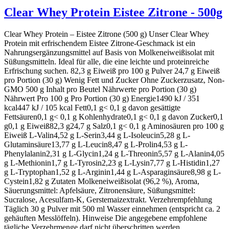
Clear Whey Protein Eistee Zitrone - 500g
Clear Whey Protein – Eistee Zitrone (500 g) Unser Clear Whey
Protein mit erfrischendem Eistee Zitrone-Geschmack ist ein
Nahrungsergänzungsmittel auf Basis von Molkeneiweißisolat mit
Süßungsmitteln. Ideal für alle, die eine leichte und proteinreiche
Erfrischung suchen. 82,3 g Eiweiß pro 100 g Pulver 24,7 g Eiweiß
pro Portion (30 g) Wenig Fett und Zucker Ohne Zuckerzusatz, Non-
GMO 500 g Inhalt pro Beutel Nährwerte pro Portion (30 g)
Nährwert Pro 100 g Pro Portion (30 g) Energie1490 kJ / 351
kcal447 kJ / 105 kcal Fett0,1 g< 0,1 g davon gesättigte
Fettsäuren0,1 g< 0,1 g Kohlenhydrate0,1 g< 0,1 g davon Zucker0,1
g0,1 g Eiweiß82,3 g24,7 g Salz0,1 g< 0,1 g Aminosäuren pro 100 g
Eiweiß L-Valin4,52 g L-Serin3,44 g L-Isoleucin5,28 g L-
Glutaminsäure13,77 g L-Leucin8,47 g L-Prolin4,53 g L-
Phenylalanin2,31 g L-Glycin1,24 g L-Threonin5,57 g L-Alanin4,05
g L-Methionin1,7 g L-Tyrosin2,23 g L-Lysin7,77 g L-Histidin1,27
g L-Tryptophan1,52 g L-Arginin1,44 g L-Asparaginsäure8,98 g L-
Cystein1,82 g Zutaten Molkeneiweißisolat (96,2 %), Aroma,
Säuerungsmittel: Apfelsäure, Zitronensäure, Süßungsmittel:
Sucralose, Acesulfam-K, Gerstemaizextrakt. Verzehrempfehlung
Täglich 30 g Pulver mit 500 ml Wasser einnehmen (entspricht ca. 2
gehäuften Messlöffeln). Hinweise Die angegebene empfohlene
tägliche Verzehrmenge darf nicht überschritten werden.