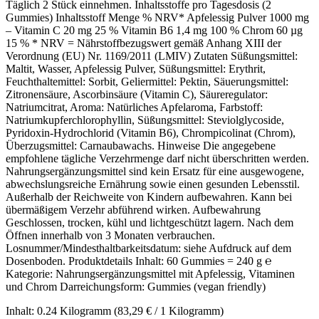
Täglich 2 Stück einnehmen. Inhaltsstoffe pro Tagesdosis (2
Gummies) Inhaltsstoff Menge % NRV* Apfelessig Pulver 1000 mg
– Vitamin C 20 mg 25 % Vitamin B6 1,4 mg 100 % Chrom 60 µg
15 % * NRV = Nährstoffbezugswert gemäß Anhang XIII der
Verordnung (EU) Nr. 1169/2011 (LMIV) Zutaten Süßungsmittel:
Maltit, Wasser, Apfelessig Pulver, Süßungsmittel: Erythrit,
Feuchthaltemittel: Sorbit, Geliermittel: Pektin, Säuerungsmittel:
Zitronensäure, Ascorbinsäure (Vitamin C), Säureregulator:
Natriumcitrat, Aroma: Natürliches Apfelaroma, Farbstoff:
Natriumkupferchlorophyllin, Süßungsmittel: Steviolglycoside,
Pyridoxin-Hydrochlorid (Vitamin B6), Chrompicolinat (Chrom),
Überzugsmittel: Carnaubawachs. Hinweise Die angegebene
empfohlene tägliche Verzehrmenge darf nicht überschritten werden.
Nahrungsergänzungsmittel sind kein Ersatz für eine ausgewogene,
abwechslungsreiche Ernährung sowie einen gesunden Lebensstil.
Außerhalb der Reichweite von Kindern aufbewahren. Kann bei
übermäßigem Verzehr abführend wirken. Aufbewahrung
Geschlossen, trocken, kühl und lichtgeschützt lagern. Nach dem
Öffnen innerhalb von 3 Monaten verbrauchen.
Losnummer/Mindesthaltbarkeitsdatum: siehe Aufdruck auf dem
Dosenboden. Produktdetails Inhalt: 60 Gummies = 240 g ℮
Kategorie: Nahrungsergänzungsmittel mit Apfelessig, Vitaminen
und Chrom Darreichungsform: Gummies (vegan friendly)
Inhalt:
0.24 Kilogramm
(83,29 € / 1 Kilogramm)