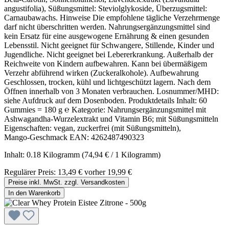
angustifolia), Süßungsmittel: Steviolglykoside, Überzugsmittel:
Carnaubawachs. Hinweise Die empfohlene tägliche Verzehrmenge
darf nicht überschritten werden. Nahrungsergänzungsmittel sind
kein Ersatz für eine ausgewogene Ernährung & einen gesunden
Lebensstil. Nicht geeignet für Schwangere, Stillende, Kinder und
Jugendliche. Nicht geeignet bei Lebererkrankung. Außerhalb der
Reichweite von Kindern aufbewahren. Kann bei übermäßigem
Verzehr abführend wirken (Zuckeralkohole). Aufbewahrung
Geschlossen, trocken, kühl und lichtgeschützt lagern. Nach dem
Öffnen innerhalb von 3 Monaten verbrauchen. Losnummer/MHD:
siehe Aufdruck auf dem Dosenboden. Produktdetails Inhalt: 60
Gummies = 180 g ℮ Kategorie: Nahrungsergänzungsmittel mit
Ashwagandha‑Wurzelextrakt und Vitamin B6; mit Süßungsmitteln
Eigenschaften: vegan, zuckerfrei (mit Süßungsmitteln),
Mango‑Geschmack EAN: 4262487490323
Inhalt:
0.18 Kilogramm
(74,94 € / 1 Kilogramm)
Regulärer Preis:
13,49 €
vorher 19,99 €
Preise inkl. MwSt. zzgl. Versandkosten
In den Warenkorb