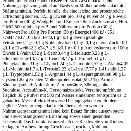
Protein mit erfrischendem Eistee Pfirsich-Geschmack ist ein
Nahrungsergänzungsmittel auf Basis von Molkenproteinisolat mit
Süßungsmitteln. Perfekt für alle, die eine leichte und proteinreiche
Erfrischung suchen. 82,3 g Eiweiß pro 100 g Pulver 24,7 g Eiweiß
pro Portion (30 g) Wenig Fett und Zucker Ohne Zuckerzusatz, Non-
GMO 500 g Inhalt pro Beutel Nährwerte pro Portion (30 g)
Nährwert Pro 100 g Pro Portion (30 g) Energie1490 kJ / 351
kcal447 kJ / 105 kcal Fett0,1 g< 0,1 g davon gesättigte
Fettsäuren0,1 g< 0,1 g Kohlenhydrate0,1 g< 0,1 g davon Zucker0,1
g0,1 g Eiweiß82,3 g24,7 g Salz0,1 g< 0,1 g Aminosäuren pro 100 g
Eiweiß L-Valin4,52 g L-Serin3,44 g L-Isoleucin5,28 g L-
Glutaminsäure13,77 g L-Leucin8,47 g L-Prolin4,53 g L-
Phenylalanin2,31 g L-Glycin1,24 g L-Threonin5,57 g L-Alanin4,05
g L-Methionin1,7 g L-Tyrosin2,23 g L-Lysin7,77 g L-Histidin1,27
g L-Tryptophan1,52 g L-Arginin1,44 g L-Asparaginsäure8,98 g L-
Cystein1,82 g Zutaten Molkenproteinisolat (96,2 %), Aroma,
Säuerungsmittel: Apfelsäure, Zitronensäure, Süßungsmittel:
Sucralose, Acesulfam-K, Gerstemaizextrakt. Verzehrempfehlung
Täglich 30 g Pulver mit 500 ml Wasser einnehmen (entspricht ca. 2
gehäuften Messlöffeln). Hinweise Die angegebene empfohlene
tägliche Verzehrmenge darf nicht überschritten werden.
Nahrungsergänzungsmittel sind kein Ersatz für eine ausgewogene
und abwechslungsreiche Ernährung sowie einen gesunden
Lebensstil. Das Produkt ist außerhalb der Reichweite von Kindern
zu lagern. Aufbewahrung Geschlossen, trocken, kühl und