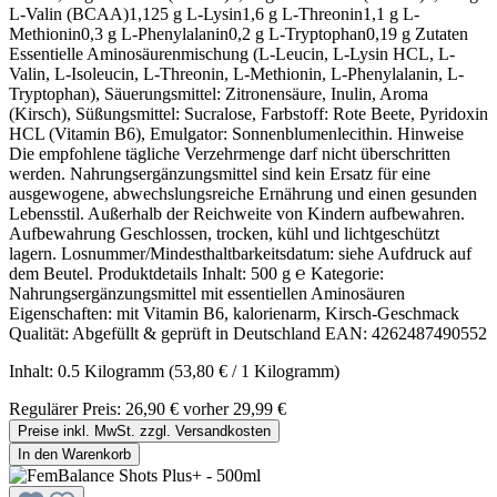
L-Valin (BCAA)1,125 g L-Lysin1,6 g L-Threonin1,1 g L-
Methionin0,3 g L-Phenylalanin0,2 g L-Tryptophan0,19 g Zutaten
Essentielle Aminosäurenmischung (L-Leucin, L-Lysin HCL, L-
Valin, L-Isoleucin, L-Threonin, L-Methionin, L-Phenylalanin, L-
Tryptophan), Säuerungsmittel: Zitronensäure, Inulin, Aroma
(Kirsch), Süßungsmittel: Sucralose, Farbstoff: Rote Beete, Pyridoxin
HCL (Vitamin B6), Emulgator: Sonnenblumenlecithin. Hinweise
Die empfohlene tägliche Verzehrmenge darf nicht überschritten
werden. Nahrungsergänzungsmittel sind kein Ersatz für eine
ausgewogene, abwechslungsreiche Ernährung und einen gesunden
Lebensstil. Außerhalb der Reichweite von Kindern aufbewahren.
Aufbewahrung Geschlossen, trocken, kühl und lichtgeschützt
lagern. Losnummer/Mindesthaltbarkeitsdatum: siehe Aufdruck auf
dem Beutel. Produktdetails Inhalt: 500 g ℮ Kategorie:
Nahrungsergänzungsmittel mit essentiellen Aminosäuren
Eigenschaften: mit Vitamin B6, kalorienarm, Kirsch-Geschmack
Qualität: Abgefüllt & geprüft in Deutschland EAN: 4262487490552
Inhalt:
0.5 Kilogramm
(53,80 € / 1 Kilogramm)
Regulärer Preis:
26,90 €
vorher 29,99 €
Preise inkl. MwSt. zzgl. Versandkosten
In den Warenkorb