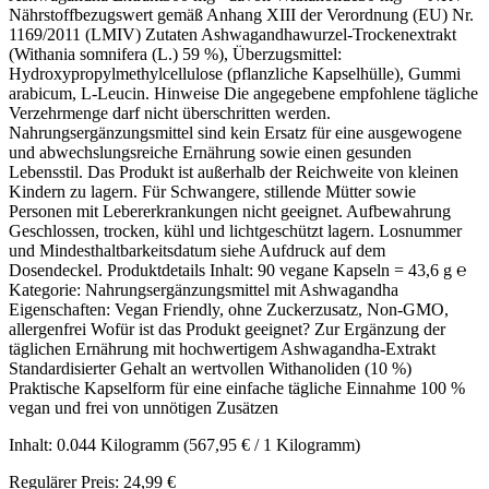
Nährstoffbezugswert gemäß Anhang XIII der Verordnung (EU) Nr.
1169/2011 (LMIV) Zutaten Ashwagandhawurzel-Trockenextrakt
(Withania somnifera (L.) 59 %), Überzugsmittel:
Hydroxypropylmethylcellulose (pflanzliche Kapselhülle), Gummi
arabicum, L-Leucin. Hinweise Die angegebene empfohlene tägliche
Verzehrmenge darf nicht überschritten werden.
Nahrungsergänzungsmittel sind kein Ersatz für eine ausgewogene
und abwechslungsreiche Ernährung sowie einen gesunden
Lebensstil. Das Produkt ist außerhalb der Reichweite von kleinen
Kindern zu lagern. Für Schwangere, stillende Mütter sowie
Personen mit Lebererkrankungen nicht geeignet. Aufbewahrung
Geschlossen, trocken, kühl und lichtgeschützt lagern. Losnummer
und Mindesthaltbarkeitsdatum siehe Aufdruck auf dem
Dosendeckel. Produktdetails Inhalt: 90 vegane Kapseln = 43,6 g ℮
Kategorie: Nahrungsergänzungsmittel mit Ashwagandha
Eigenschaften: Vegan Friendly, ohne Zuckerzusatz, Non-GMO,
allergenfrei Wofür ist das Produkt geeignet? Zur Ergänzung der
täglichen Ernährung mit hochwertigem Ashwagandha-Extrakt
Standardisierter Gehalt an wertvollen Withanoliden (10 %)
Praktische Kapselform für eine einfache tägliche Einnahme 100 %
vegan und frei von unnötigen Zusätzen
Inhalt:
0.044 Kilogramm
(567,95 € / 1 Kilogramm)
Regulärer Preis:
24,99 €