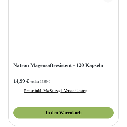
Natron Magensaftresistent - 120 Kapseln
Regulärer Preis:
14,99 €
vorher 17,99 €
Preise inkl. MwSt. zzgl. Versandkosten
In den Warenkorb