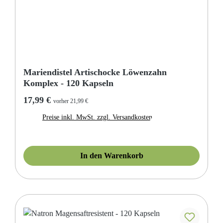
Mariendistel Artischocke Löwenzahn
Komplex - 120 Kapseln
Regulärer Preis:
17,99 €
vorher 21,99 €
Preise inkl. MwSt. zzgl. Versandkosten
In den Warenkorb