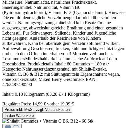
Milchsäure, Natriumlactat, natürliches Fruchtextrakt,
Säuerungsmittel: Natriumcitrat, Vitamin B6
(Pyridoxinhydrochlorid), Vitamin B12 (Cyanocobalamin). Hinweise
Die empfohlene tägliche Verzehrmenge darf nicht überschritten
werden. Nahrungsergänzungsmittel sind kein Ersatz für eine
ausgewogene, abwechslungsreiche Ernährung und einen gesunden
Lebensstil. Für Schwangere, Stillende, Kinder und Jugendliche
nicht geeignet. Außerhalb der Reichweite von Kindern
aufbewahren. Kann bei übermäßigem Verzehr abführend wirken.
Aufbewahrung Geschlossen, trocken, kühl und lichtgeschützt lagern
und nach dem Öffnen innerhalb von 3 Monaten verbrauchen.
Losnummer/Mindesthaltbarkeitsdatum: siehe Aufdruck auf dem
Dosenboden. Produktdetails Inhalt: 60 Gummies = 180 g ℮
Kategorie: Nahrungsergänzungsmittel mit Shilajit‑Extrakt,
Vitamin C, B6 & B12; mit Süßungsmitteln Eigenschaften: vegan,
ohne Zuckerzusatz, Mixed‑Berry‑Geschmack EAN:
4262487490590
Inhalt:
0.18 Kilogramm
(83,28 € / 1 Kilogramm)
Regulärer Preis:
14,99 €
vorher 19,99 €
Preise inkl. MwSt. zzgl. Versandkosten
In den Warenkorb