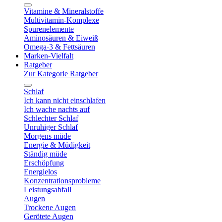
Vitamine & Mineralstoffe
Multivitamin-Komplexe
Spurenelemente
Aminosäuren & Eiweiß
Omega-3 & Fettsäuren
Marken-Vielfalt
Ratgeber
Zur Kategorie Ratgeber
Schlaf
Ich kann nicht einschlafen
Ich wache nachts auf
Schlechter Schlaf
Unruhiger Schlaf
Morgens müde
Energie & Müdigkeit
Ständig müde
Erschöpfung
Energielos
Konzentrationsprobleme
Leistungsabfall
Augen
Trockene Augen
Gerötete Augen