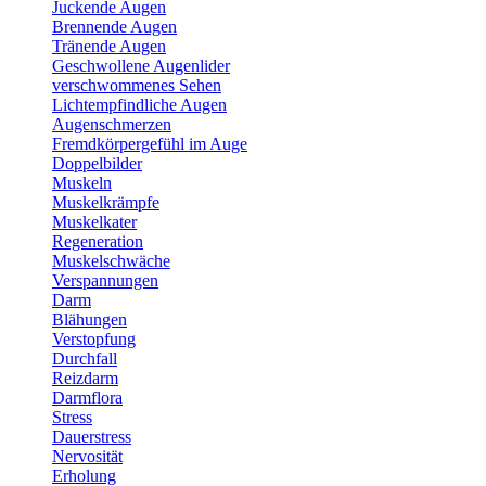
Juckende Augen
Brennende Augen
Tränende Augen
Geschwollene Augenlider
verschwommenes Sehen
Lichtempfindliche Augen
Augenschmerzen
Fremdkörpergefühl im Auge
Doppelbilder
Muskeln
Muskelkrämpfe
Muskelkater
Regeneration
Muskelschwäche
Verspannungen
Darm
Blähungen
Verstopfung
Durchfall
Reizdarm
Darmflora
Stress
Dauerstress
Nervosität
Erholung