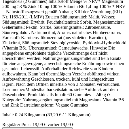
Tagesdosis (2 Gummies) Inhaltsstoff Menge % NRV* Magnesium
200 mg 53 % Zink 10 mg 100 % Vitamin B6 1,4 mg 100 % * NRV
= Nährstoffbezugswert gemäß Anhang XIII der Verordnung (EU)
Nr. 1169/2011 (LMIV) Zutaten Süßungsmittel: Maltit, Wasser,
Süßungsmittel: Erythrit, Feuchthaltemittel: Sorbit, Magnesiumcitrat,
Geliermittel: Pektin, Stärke, Säuerungsmittel: Zitronensäure,
Säureregulator: Natriumcitrat, Aroma: natürliches Himbeeraroma,
Farbstoff: Karottensaftkonzentrat (aus violetten Karotten),
Zinkcitrat, Süßungsmittel: Steviolglycoside, Pyridoxin-Hydrochlorid
(Vitamin B6), Überzugsmittel: Carnaubawachs. Hinweise Die
angegebene empfohlene tägliche Verzehrmenge darf nicht
überschritten werden. Nahrungsergänzungsmittel sind kein Ersatz
für eine ausgewogene, abwechslungsreiche Ernährung sowie einen
gesunden Lebensstil. Außerhalb der Reichweite von Kindern
aufbewahren. Kann bei übermäßigem Verzehr abführend wirken.
Aufbewahrung Geschlossen, trocken, kühl und lichtgeschützt
lagern. Nach dem Öffnen innerhalb von 3 Monaten verbrauchen.
Losnummer/Mindesthaltbarkeitsdatum: siehe Aufdruck auf dem
Dosenboden. Produktdetails Inhalt: 60 Gummies = 240 g ℮
Kategorie: Nahrungsergänzungsmittel mit Magnesium, Vitamin B6
und Zink Darreichungsform: Vegane Gummies
Inhalt:
0.24 Kilogramm
(83,29 € / 1 Kilogramm)
Regulärer Preis:
19,99 €
vorher 19,99 €