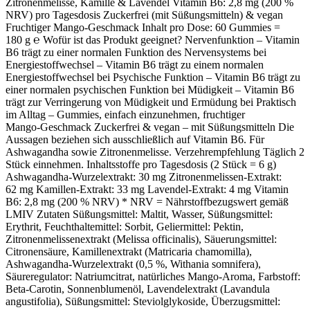
Zitronenmelisse, Kamille & Lavendel Vitamin B6: 2,8 mg (200 %
NRV) pro Tagesdosis Zuckerfrei (mit Süßungsmitteln) & vegan
Fruchtiger Mango‑Geschmack Inhalt pro Dose: 60 Gummies =
180 g ℮ Wofür ist das Produkt geeignet? Nervenfunktion – Vitamin
B6 trägt zu einer normalen Funktion des Nervensystems bei
Energiestoffwechsel – Vitamin B6 trägt zu einem normalen
Energiestoffwechsel bei Psychische Funktion – Vitamin B6 trägt zu
einer normalen psychischen Funktion bei Müdigkeit – Vitamin B6
trägt zur Verringerung von Müdigkeit und Ermüdung bei Praktisch
im Alltag – Gummies, einfach einzunehmen, fruchtiger
Mango‑Geschmack Zuckerfrei & vegan – mit Süßungsmitteln Die
Aussagen beziehen sich ausschließlich auf Vitamin B6. Für
Ashwagandha sowie Zitronenmelisse. Verzehrempfehlung Täglich 2
Stück einnehmen. Inhaltsstoffe pro Tagesdosis (2 Stück = 6 g)
Ashwagandha‑Wurzelextrakt: 30 mg Zitronenmelissen‑Extrakt:
62 mg Kamillen‑Extrakt: 33 mg Lavendel‑Extrakt: 4 mg Vitamin
B6: 2,8 mg (200 % NRV) * NRV = Nährstoffbezugswert gemäß
LMIV Zutaten Süßungsmittel: Maltit, Wasser, Süßungsmittel:
Erythrit, Feuchthaltemittel: Sorbit, Geliermittel: Pektin,
Zitronenmelissenextrakt (Melissa officinalis), Säuerungsmittel:
Citronensäure, Kamillenextrakt (Matricaria chamomilla),
Ashwagandha‑Wurzelextrakt (0,5 %, Withania somnifera),
Säureregulator: Natriumcitrat, natürliches Mango‑Aroma, Farbstoff:
Beta‑Carotin, Sonnenblumenöl, Lavendelextrakt (Lavandula
angustifolia), Süßungsmittel: Steviolglykoside, Überzugsmittel: