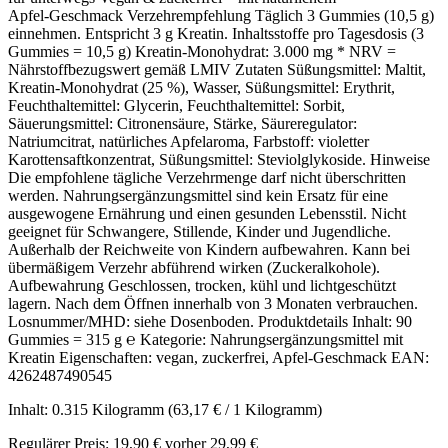
Apfel‑Geschmack Verzehrempfehlung Täglich 3 Gummies (10,5 g)
einnehmen. Entspricht 3 g Kreatin. Inhaltsstoffe pro Tagesdosis (3
Gummies = 10,5 g) Kreatin‑Monohydrat: 3.000 mg * NRV =
Nährstoffbezugswert gemäß LMIV Zutaten Süßungsmittel: Maltit,
Kreatin‑Monohydrat (25 %), Wasser, Süßungsmittel: Erythrit,
Feuchthaltemittel: Glycerin, Feuchthaltemittel: Sorbit,
Säuerungsmittel: Citronensäure, Stärke, Säureregulator:
Natriumcitrat, natürliches Apfelaroma, Farbstoff: violetter
Karottensaftkonzentrat, Süßungsmittel: Steviolglykoside. Hinweise
Die empfohlene tägliche Verzehrmenge darf nicht überschritten
werden. Nahrungsergänzungsmittel sind kein Ersatz für eine
ausgewogene Ernährung und einen gesunden Lebensstil. Nicht
geeignet für Schwangere, Stillende, Kinder und Jugendliche.
Außerhalb der Reichweite von Kindern aufbewahren. Kann bei
übermäßigem Verzehr abführend wirken (Zuckeralkohole).
Aufbewahrung Geschlossen, trocken, kühl und lichtgeschützt
lagern. Nach dem Öffnen innerhalb von 3 Monaten verbrauchen.
Losnummer/MHD: siehe Dosenboden. Produktdetails Inhalt: 90
Gummies = 315 g ℮ Kategorie: Nahrungsergänzungsmittel mit
Kreatin Eigenschaften: vegan, zuckerfrei, Apfel‑Geschmack EAN:
4262487490545
Inhalt:
0.315 Kilogramm
(63,17 € / 1 Kilogramm)
Regulärer Preis:
19,90 €
vorher 29,99 €