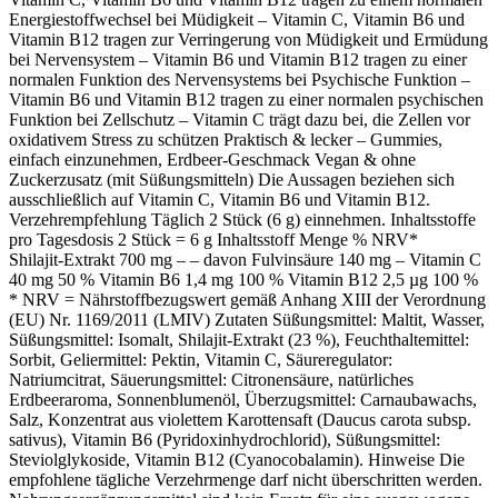
Energiestoffwechsel bei Müdigkeit – Vitamin C, Vitamin B6 und
Vitamin B12 tragen zur Verringerung von Müdigkeit und Ermüdung
bei Nervensystem – Vitamin B6 und Vitamin B12 tragen zu einer
normalen Funktion des Nervensystems bei Psychische Funktion –
Vitamin B6 und Vitamin B12 tragen zu einer normalen psychischen
Funktion bei Zellschutz – Vitamin C trägt dazu bei, die Zellen vor
oxidativem Stress zu schützen Praktisch & lecker – Gummies,
einfach einzunehmen, Erdbeer‑Geschmack Vegan & ohne
Zuckerzusatz (mit Süßungsmitteln) Die Aussagen beziehen sich
ausschließlich auf Vitamin C, Vitamin B6 und Vitamin B12.
Verzehrempfehlung Täglich 2 Stück (6 g) einnehmen. Inhaltsstoffe
pro Tagesdosis 2 Stück = 6 g Inhaltsstoff Menge % NRV*
Shilajit‑Extrakt 700 mg – – davon Fulvinsäure 140 mg – Vitamin C
40 mg 50 % Vitamin B6 1,4 mg 100 % Vitamin B12 2,5 µg 100 %
* NRV = Nährstoffbezugswert gemäß Anhang XIII der Verordnung
(EU) Nr. 1169/2011 (LMIV) Zutaten Süßungsmittel: Maltit, Wasser,
Süßungsmittel: Isomalt, Shilajit‑Extrakt (23 %), Feuchthaltemittel:
Sorbit, Geliermittel: Pektin, Vitamin C, Säureregulator:
Natriumcitrat, Säuerungsmittel: Citronensäure, natürliches
Erdbeeraroma, Sonnenblumenöl, Überzugsmittel: Carnaubawachs,
Salz, Konzentrat aus violettem Karottensaft (Daucus carota subsp.
sativus), Vitamin B6 (Pyridoxinhydrochlorid), Süßungsmittel:
Steviolglykoside, Vitamin B12 (Cyanocobalamin). Hinweise Die
empfohlene tägliche Verzehrmenge darf nicht überschritten werden.