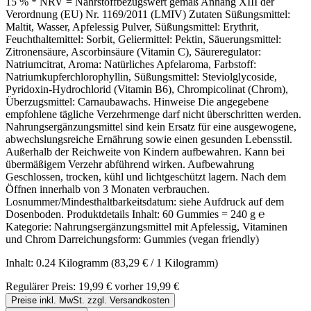
15 % * NRV = Nährstoffbezugswert gemäß Anhang XIII der
Verordnung (EU) Nr. 1169/2011 (LMIV) Zutaten Süßungsmittel:
Maltit, Wasser, Apfelessig Pulver, Süßungsmittel: Erythrit,
Feuchthaltemittel: Sorbit, Geliermittel: Pektin, Säuerungsmittel:
Zitronensäure, Ascorbinsäure (Vitamin C), Säureregulator:
Natriumcitrat, Aroma: Natürliches Apfelaroma, Farbstoff:
Natriumkupferchlorophyllin, Süßungsmittel: Steviolglycoside,
Pyridoxin-Hydrochlorid (Vitamin B6), Chrompicolinat (Chrom),
Überzugsmittel: Carnaubawachs. Hinweise Die angegebene
empfohlene tägliche Verzehrmenge darf nicht überschritten werden.
Nahrungsergänzungsmittel sind kein Ersatz für eine ausgewogene,
abwechslungsreiche Ernährung sowie einen gesunden Lebensstil.
Außerhalb der Reichweite von Kindern aufbewahren. Kann bei
übermäßigem Verzehr abführend wirken. Aufbewahrung
Geschlossen, trocken, kühl und lichtgeschützt lagern. Nach dem
Öffnen innerhalb von 3 Monaten verbrauchen.
Losnummer/Mindesthaltbarkeitsdatum: siehe Aufdruck auf dem
Dosenboden. Produktdetails Inhalt: 60 Gummies = 240 g ℮
Kategorie: Nahrungsergänzungsmittel mit Apfelessig, Vitaminen
und Chrom Darreichungsform: Gummies (vegan friendly)
Inhalt:
0.24 Kilogramm
(83,29 € / 1 Kilogramm)
Regulärer Preis:
19,99 €
vorher 19,99 €
Preise inkl. MwSt. zzgl. Versandkosten