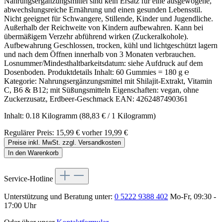
Nahrungsergänzungsmittel sind kein Ersatz für eine ausgewogene,
abwechslungsreiche Ernährung und einen gesunden Lebensstil.
Nicht geeignet für Schwangere, Stillende, Kinder und Jugendliche.
Außerhalb der Reichweite von Kindern aufbewahren. Kann bei
übermäßigem Verzehr abführend wirken (Zuckeralkohole).
Aufbewahrung Geschlossen, trocken, kühl und lichtgeschützt lagern
und nach dem Öffnen innerhalb von 3 Monaten verbrauchen.
Losnummer/Mindesthaltbarkeitsdatum: siehe Aufdruck auf dem
Dosenboden. Produktdetails Inhalt: 60 Gummies = 180 g ℮
Kategorie: Nahrungsergänzungsmittel mit Shilajit‑Extrakt, Vitamin
C, B6 & B12; mit Süßungsmitteln Eigenschaften: vegan, ohne
Zuckerzusatz, Erdbeer‑Geschmack EAN: 4262487490361
Inhalt:
0.18 Kilogramm
(88,83 € / 1 Kilogramm)
Regulärer Preis:
15,99 €
vorher 19,99 €
Preise inkl. MwSt. zzgl. Versandkosten
In den Warenkorb
Service-Hotline
Unterstützung und Beratung unter:
0 5222 9388 402
Mo-Fr, 09:30 -
17:00 Uhr