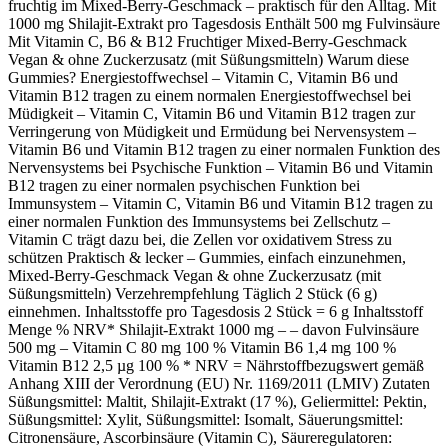
fruchtig im Mixed‑Berry‑Geschmack – praktisch für den Alltag. Mit
1000 mg Shilajit‑Extrakt pro Tagesdosis Enthält 500 mg Fulvinsäure
Mit Vitamin C, B6 & B12 Fruchtiger Mixed‑Berry‑Geschmack
Vegan & ohne Zuckerzusatz (mit Süßungsmitteln) Warum diese
Gummies? Energiestoffwechsel – Vitamin C, Vitamin B6 und
Vitamin B12 tragen zu einem normalen Energiestoffwechsel bei
Müdigkeit – Vitamin C, Vitamin B6 und Vitamin B12 tragen zur
Verringerung von Müdigkeit und Ermüdung bei Nervensystem –
Vitamin B6 und Vitamin B12 tragen zu einer normalen Funktion des
Nervensystems bei Psychische Funktion – Vitamin B6 und Vitamin
B12 tragen zu einer normalen psychischen Funktion bei
Immunsystem – Vitamin C, Vitamin B6 und Vitamin B12 tragen zu
einer normalen Funktion des Immunsystems bei Zellschutz –
Vitamin C trägt dazu bei, die Zellen vor oxidativem Stress zu
schützen Praktisch & lecker – Gummies, einfach einzunehmen,
Mixed‑Berry‑Geschmack Vegan & ohne Zuckerzusatz (mit
Süßungsmitteln) Verzehrempfehlung Täglich 2 Stück (6 g)
einnehmen. Inhaltsstoffe pro Tagesdosis 2 Stück = 6 g Inhaltsstoff
Menge % NRV* Shilajit‑Extrakt 1000 mg – – davon Fulvinsäure
500 mg – Vitamin C 80 mg 100 % Vitamin B6 1,4 mg 100 %
Vitamin B12 2,5 µg 100 % * NRV = Nährstoffbezugswert gemäß
Anhang XIII der Verordnung (EU) Nr. 1169/2011 (LMIV) Zutaten
Süßungsmittel: Maltit, Shilajit‑Extrakt (17 %), Geliermittel: Pektin,
Süßungsmittel: Xylit, Süßungsmittel: Isomalt, Säuerungsmittel:
Citronensäure, Ascorbinsäure (Vitamin C), Säureregulatoren: