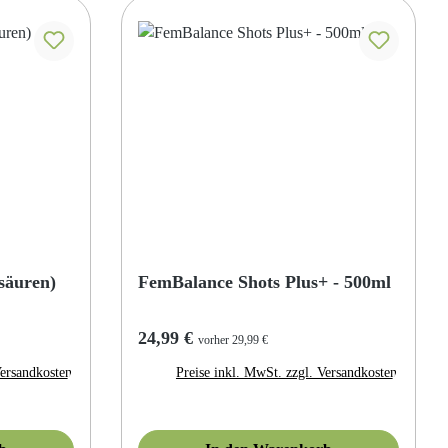
säuren)
FemBalance Shots Plus+ - 500ml
Regulärer Preis:
24,99 €
vorher 29,99 €
Versandkosten
Preise inkl. MwSt. zzgl. Versandkosten