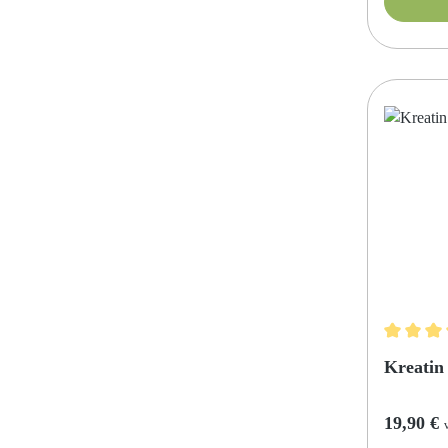
Durchschn
Kreatin
Reguläre
19,90 €