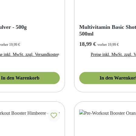
ver - 500g
Multivitamin Basic Shot
500ml
r Preis:
Regulärer Preis:
18,99 €
vorher 19,99 €
vorher 19,99 €
se inkl. MwSt. zzgl. Versandkosten
Preise inkl. MwSt. zzgl. 
In den Warenkorb
In den Warenkor