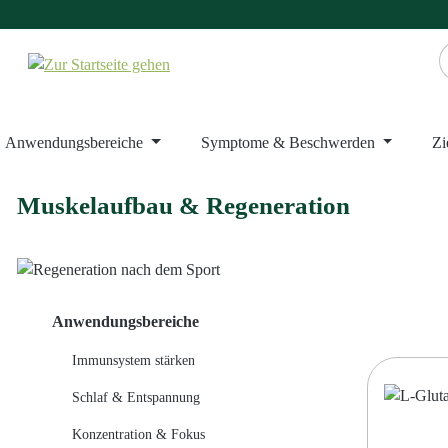
m Hauptinhalt springen
Zur Suche springen
Zur Hauptnavigation springen
Anwendungsbereiche
Symptome & Beschwerden
Zi
Muskelaufbau & Regeneration
Anwendungsbereiche
Immunsystem stärken
Schlaf & Entspannung
Konzentration & Fokus