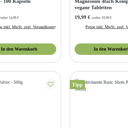
 - 100 Kapseln
Magnesium 4fach Kompl
vegane Tabletten
r Preis:
Regulärer Preis:
19,99 €
vorher 14,99 €
vorher 19,99 €
se inkl. MwSt. zzgl. Versandkosten
Preise inkl. MwSt. zzgl. 
In den Warenkorb
In den Warenkor
Tipp