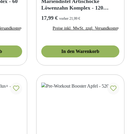
ex - 60
Mariendistel Artischocke
Löwenzahn Komplex - 120
Kapseln
Regulärer Preis:
17,99 €
vorher 21,99 €
Versandkosten
Preise inkl. MwSt. zzgl. Versandkosten
b
In den Warenkorb