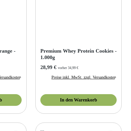
range -
Premium Whey Protein Cookies -
1.000g
Regulärer Preis:
28,99 €
vorher 34,99 €
Versandkosten
Preise inkl. MwSt. zzgl. Versandkosten
b
In den Warenkorb