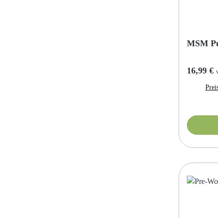
MSM Pul
Reguläre
16,99 €
Prei