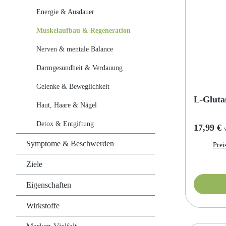
Energie & Ausdauer
Muskelaufbau & Regeneration
Nerven & mentale Balance
Darmgesundheit & Verdauung
Gelenke & Beweglichkeit
L-Gluta
Haut, Haare & Nägel
Detox & Entgiftung
Reguläre
17,99 €
Symptome & Beschwerden
Prei
Ziele
Eigenschaften
Wirkstoffe