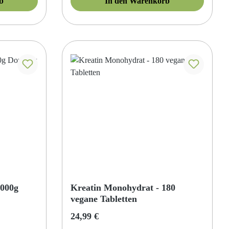
b
In den Warenkorb
 von 5 von 5 Sternen
1000g
Kreatin Monohydrat - 180
vegane Tabletten
Regulärer Preis:
24,99 €