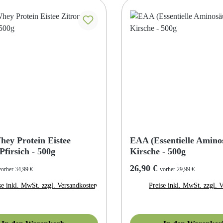
hey Protein Eistee
EAA (Essentielle Amino
Pfirsich - 500g
Kirsche - 500g
r Preis:
Regulärer Preis:
26,90 €
vorher 34,99 €
vorher 29,99 €
se inkl. MwSt. zzgl. Versandkosten
Preise inkl. MwSt. zzgl. 