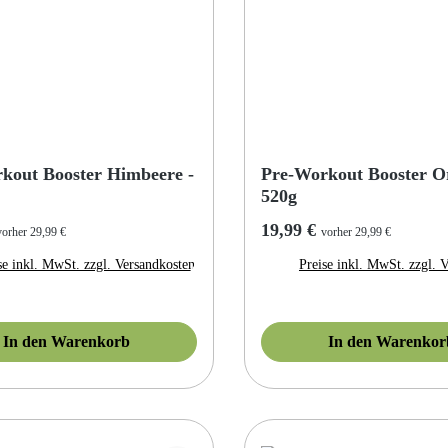
kout Booster Himbeere -
Pre-Workout Booster O
520g
r Preis:
Regulärer Preis:
19,99 €
vorher 29,99 €
vorher 29,99 €
se inkl. MwSt. zzgl. Versandkosten
Preise inkl. MwSt. zzgl. 
In den Warenkorb
In den Warenkor