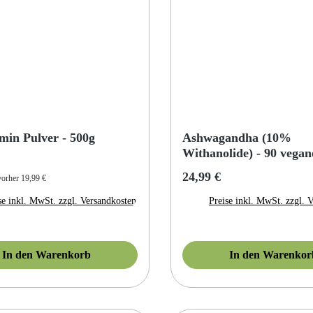
min Pulver - 500g
Ashwagandha (10%
Withanolide) - 90 vega
r Preis:
Regulärer Preis:
24,99 €
vorher 19,99 €
se inkl. MwSt. zzgl. Versandkosten
Preise inkl. MwSt. zzgl. 
In den Warenkorb
In den Warenkor