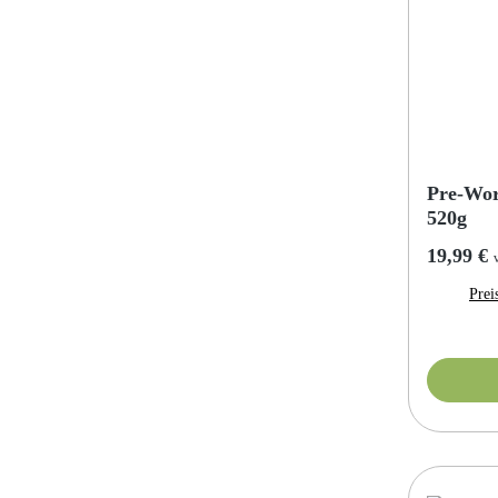
Pre-Wor
520g
Reguläre
19,99 €
Prei