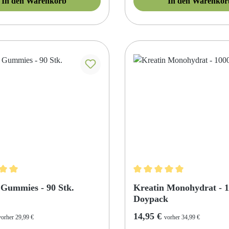
In den Warenkorb
In den Warenkor
ittliche Bewertung von 5 von 5 Sternen
Durchschnittliche Bewertung
 Gummies - 90 Stk.
Kreatin Monohydrat - 
Doypack
r Preis:
Regulärer Preis:
14,95 €
vorher 29,99 €
vorher 34,99 €