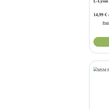
L-Lysin
Reguläre
14,99 €
Prei