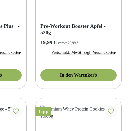
s Plus+ -
Pre-Workout Booster Apfel -
520g
Regulärer Preis:
19,99 €
vorher 29,99 €
Versandkosten
Preise inkl. MwSt. zzgl. Versandkosten
b
In den Warenkorb
Tipp