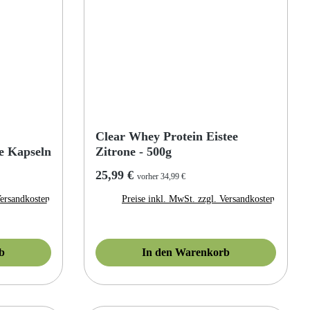
Clear Whey Protein Eistee
ne Kapseln
Zitrone - 500g
Regulärer Preis:
25,99 €
vorher 34,99 €
Versandkosten
Preise inkl. MwSt. zzgl. Versandkosten
b
In den Warenkorb