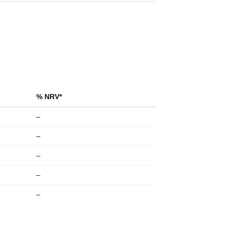
% NRV*
–
–
–
–
–