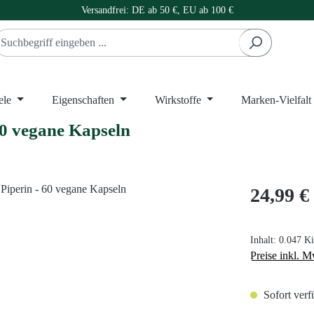
Versandfrei: DE ab 50 €, EU ab 100 €
ele
Eigenschaften
Wirkstoffe
Marken-Vielfalt
0 vegane Kapseln
Regulärer Prei
24,99 €
Inhalt:
0.047 K
Preise inkl. M
Sofort verf