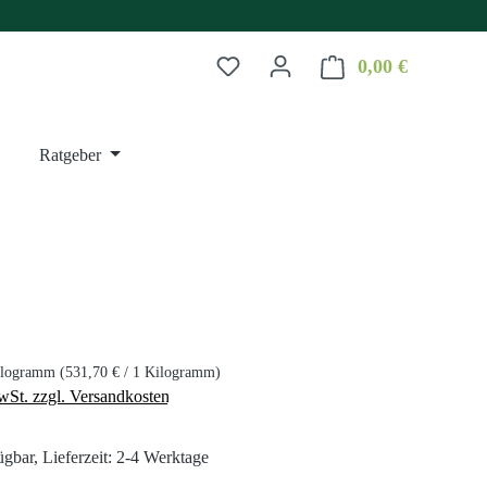
0,00 €
Warenkorb 
Ratgeber
s:
ilogramm
(531,70 € / 1 Kilogramm)
wSt. zzgl. Versandkosten
ügbar, Lieferzeit: 2-4 Werktage