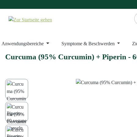
Zum Hauptinhalt springen
Zur Suche springen
Zur Hauptnavigation springen
Anwendungsbereiche
Symptome & Beschwerden
Zi
Curcuma (95% Curcumin) + Piperin - 6
Bildergalerie überspringen