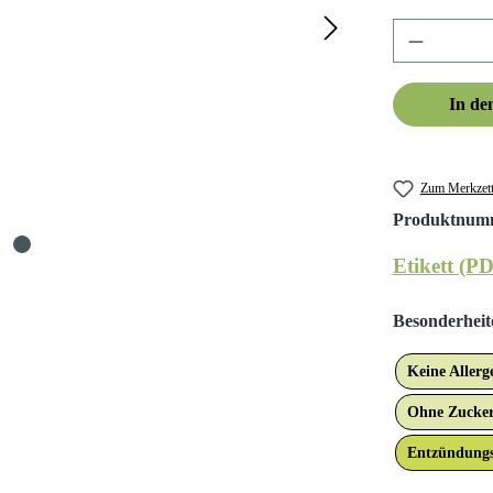
Produkt A
In de
Zum Merkzett
Produktnum
Etikett (P
Besonderheit
Keine Aller
Ohne Zucker
Entzündung