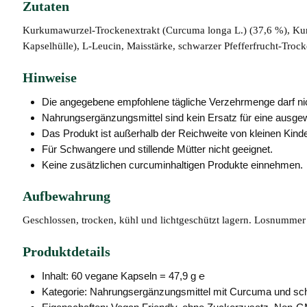
Zutaten
Kurkumawurzel-Trockenextrakt (Curcuma longa L.) (37,6 %), Kur
Kapselhülle), L-Leucin, Maisstärke, schwarzer Pfefferfrucht-Trock
Hinweise
Die angegebene empfohlene tägliche Verzehrmenge darf nic
Nahrungsergänzungsmittel sind kein Ersatz für eine ausg
Das Produkt ist außerhalb der Reichweite von kleinen Kinde
Für Schwangere und stillende Mütter nicht geeignet.
Keine zusätzlichen curcuminhaltigen Produkte einnehmen.
Aufbewahrung
Geschlossen, trocken, kühl und lichtgeschützt lagern. Losnumme
Produktdetails
Inhalt: 60 vegane Kapseln = 47,9 g ℮
Kategorie: Nahrungsergänzungsmittel mit Curcuma und sc