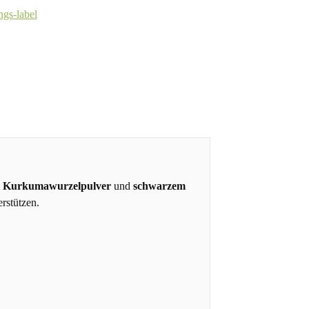
m
Kurkumawurzelpulver
und
schwarzem
erstützen.