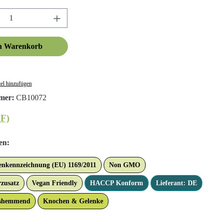
nzahl: Gib den gewünschten Wert ein oder ben
n Warenkorb
el hinzufügen
mer:
CB10072
DF)
en:
genkennzeichnung (EU) 1169/2011
Non GMO
zusatz
Vegan Friendly
HACCP Konform
Lieferant: DE
shemmend
Knochen & Gelenke